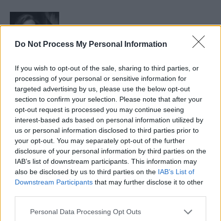
Do Not Process My Personal Information
Imagem: timmossholder/DepositPhotos
If you wish to opt-out of the sale, sharing to third parties, or
processing of your personal or sensitive information for
Sasha é uma escritora de notícias que trabalha no
targeted advertising by us, please use the below opt-out
escritório de Mashable em São Francisco. Ela nasceu em
section to confirm your selection. Please note that after your
São Francisco, frequentou a UC Davis e obteve seu
opt-out request is processed you may continue seeing
mestrado na Escola de Jornalismo da UC Berkeley. Ao
interest-based ads based on personal information utilized by
us or personal information disclosed to third parties prior to
longo dos anos, ela tem trabalhado como repórter em
your opt-out. You may separately opt-out of the further
várias publicações, incluindo Bay City News, SFGate e
disclosure of your personal information by third parties on the
até mesmo no Chicago Tribune. Ela é conhecida por sua
IAB’s list of downstream participants. This information may
eficiência e sua dedicação ao trabalho.
also be disclosed by us to third parties on the
IAB’s List of
Downstream Participants
that may further disclose it to other
third parties.
TAGS
$15.
apresenta
assinaturas
blog
mensais
Personal Data Processing Opt Outs
oficialmente
plataformas
uber