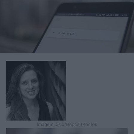
Imagem: xsix/DepositPhotos