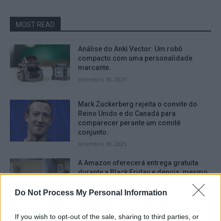
MOST READ
Análise do Anki Vector: Um robô
compacto com uma personalidade
marcante.
setembro 18, 2025
Mark Zuckerberg rejeita o convite do
Reino Unido e do Canadá para
comparecer perante um comitê
conjunto.
setembro 18, 2025
A Amazon oferecerá entrega gratuita
durante a Black Friday e depois, mesmo
para aqueles que não são assinantes do
serviço Prime.
Do Not Process My Personal Information
setembro 16, 2025
If you wish to opt-out of the sale, sharing to third parties, or