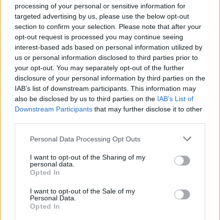
Facebook reconhece que não tomou
processing of your personal or sensitive information for
medidas adequadas para prevenir a
targeted advertising by us, please use the below opt-out
disseminação de conteúdo violento em
section to confirm your selection. Please note that after your
Myanmar.
opt-out request is processed you may continue seeing
setembro 15, 2025
interest-based ads based on personal information utilized by
us or personal information disclosed to third parties prior to
your opt-out. You may separately opt-out of the further
disclosure of your personal information by third parties on the
MELHORES DO DIA
IAB’s list of downstream participants. This information may
also be disclosed by us to third parties on the
IAB’s List of
Cathay Pacific foi alvo de uma violação
Downstream Participants
that may further disclose it to other
de dados que afetou 9,4 milhões de
third parties.
clientes.
Personal Data Processing Opt Outs
abril 18, 2025
I want to opt-out of the Sharing of my
Os viajantes serão interrogados pelos
personal data.
Opted In
detectores de mentiras da inteligência
artificial na fronteira da União Europeia.
I want to opt-out of the Sale of my
julho 5, 2025
Personal Data.
Opted In
Análise do Anki Vector: Um robô