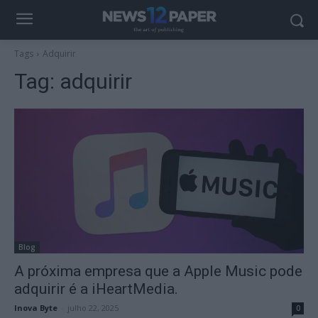
Tags
Adquirir
Tag:
adquirir
Blog
A próxima empresa que a Apple Music pode
adquirir é a iHeartMedia.
Inova Byte
-
julho 22, 2025
0