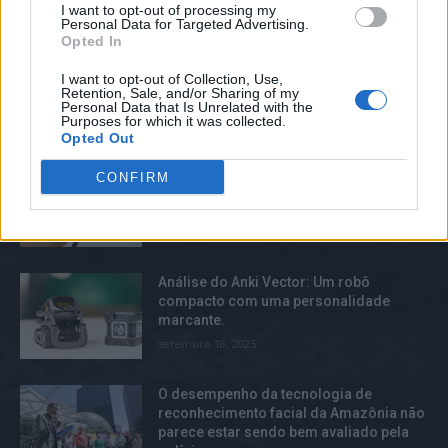
I want to opt-out of processing my
compacto com uma personalidade
Personal Data for Targeted Advertising.
marcante.
Opted In
setembro 18, 2025
I want to opt-out of Collection, Use,
Retention, Sale, and/or Sharing of my
Personal Data that Is Unrelated with the
Purposes for which it was collected.
TOP TRENDS
Opted Out
O Twitter optou por retirar o botão
CONFIRM
“curtir” e está sendo criticado por
muitos usuários.
junho 6, 2025
Análise do Anki Vector: Um robô
compacto com uma personalidade
marcante.
setembro 18, 2025
O desempenho da tecnologia de
reconhecimento facial da Amazônia não
parece estar sendo bem avaliado pela