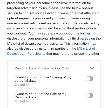
Facebook reconhece que não tomou
processing of your personal or sensitive information for
medidas adequadas para prevenir a
targeted advertising by us, please use the below opt-out
disseminação de conteúdo violento em
section to confirm your selection. Please note that after your
Myanmar.
opt-out request is processed you may continue seeing
setembro 15, 2025
interest-based ads based on personal information utilized by
us or personal information disclosed to third parties prior to
your opt-out. You may separately opt-out of the further
disclosure of your personal information by third parties on the
MELHORES DO DIA
IAB’s list of downstream participants. This information may
also be disclosed by us to third parties on the
IAB’s List of
Análise do Anki Vector: Um robô
Downstream Participants
that may further disclose it to other
compacto com uma personalidade
third parties.
marcante.
Personal Data Processing Opt Outs
setembro 18, 2025
I want to opt-out of the Sharing of my
Influenciador processado por não
personal data.
Opted In
divulgar adequadamente os Snap’s
Spectacles.
I want to opt-out of the Sale of my
julho 24, 2025
Personal Data.
Opted In
Snapchat ainda está vendo uma