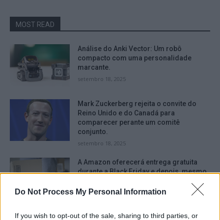
MOST READ
Análise do Anki Vector: Um robô
compacto com uma personalidade
marcante.
setembro 18, 2025
Mark Zuckerberg rejeita o convite do
Reino Unido e do Canadá para
comparecer perante um comitê
conjunto.
setembro 18, 2025
A Amazon oferecerá entrega gratuita
durante a Black Friday e depois, mesmo
para aqueles que não são assinantes do
serviço Prime.
Do Not Process My Personal Information
setembro 16, 2025
If you wish to opt-out of the sale, sharing to third parties, or