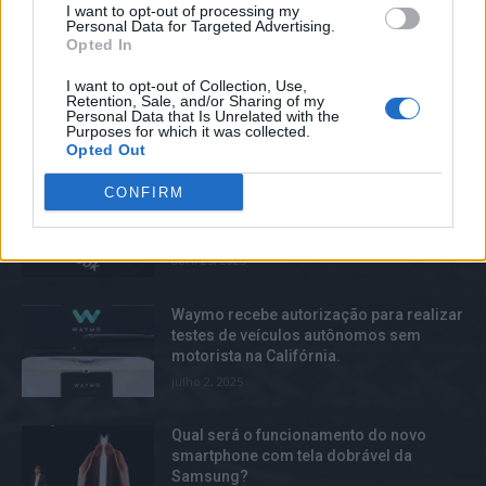
I want to opt-out of processing my
diminuição no número de usuários, e
Personal Data for Targeted Advertising.
isso é atribuído ao desempenho de seu
Opted In
aplicativo para Android.
maio 30, 2025
I want to opt-out of Collection, Use,
Retention, Sale, and/or Sharing of my
Personal Data that Is Unrelated with the
Purposes for which it was collected.
TOP TRENDS
Opted Out
CONFIRM
O Facebook está desenvolvendo um
aplicativo de música para competir com
o TikTok, de acordo com relatos.
abril 25, 2025
Waymo recebe autorização para realizar
testes de veículos autônomos sem
motorista na Califórnia.
julho 2, 2025
Qual será o funcionamento do novo
smartphone com tela dobrável da
Samsung?