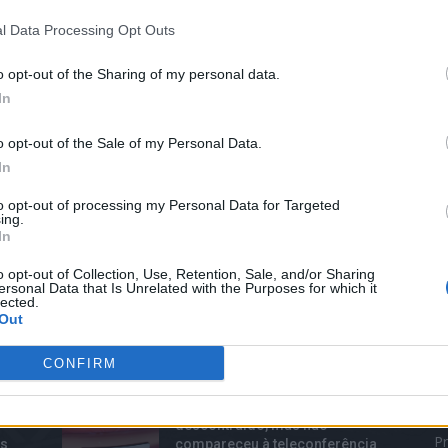
l Data Processing Opt Outs
o opt-out of the Sharing of my personal data.
In
o opt-out of the Sale of my Personal Data.
In
to opt-out of processing my Personal Data for Targeted
ing.
In
o opt-out of Collection, Use, Retention, Sale, and/or Sharing
ersonal Data that Is Unrelated with the Purposes for which it
lected.
Out
TOP TRENDS
M
CONFIRM
Elon Musk possuía um estilo
B
descontraído, mas não
Pr
os
compareceu à teleconferência