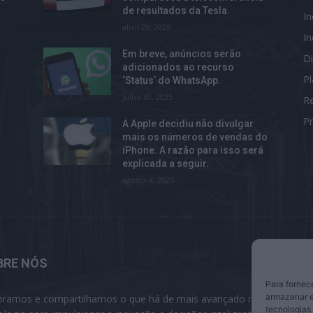
de resultados da Tesla.
I
abril 29, 2025
I
Em breve, anúncios serão
Di
adicionados ao recurso
P
‘Status’ do WhatsApp.
julho 30, 2025
R
Pr
A Apple decidiu não divulgar
mais os números de vendas do
iPhone. A razão para isso será
explicada a seguir.
agosto 4, 2025
BRE NÓS
S
Para fornec
armazenar e
oramos e compartilhamos o que há de mais avançado na
tecnologias