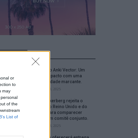
MOST READ
Análise do Anki Vector: Um
robô compacto com uma
sonal or
personalidade marcante.
ection to
setembro 18, 2025
ou may
 personal
Mark Zuckerberg rejeita o
out of the
convite do Reino Unido e do
 downstream
Canadá para comparecer
B’s List of
perante um comitê conjunto.
setembro 18, 2025
A Amazon oferecerá entrega