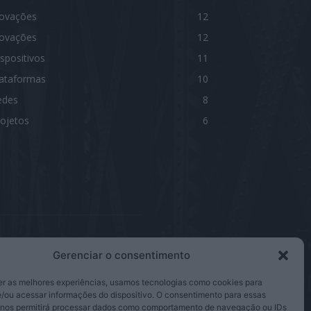
novações
12
novações
12
spositivos
11
lataformas
10
edes
8
ojetos
6
Gerenciar o consentimento
IGA-NOS
er as melhores experiências, usamos tecnologias como cookies para
/ou acessar informações do dispositivo. O consentimento para essas
 nos permitirá processar dados como comportamento de navegação ou IDs