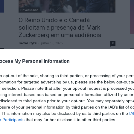
Privacidade
O Reino Unido e o Canadá
solicitam a presença de Mark
Zuckerberg em uma audiência.
Inova Byte
-
julho 19, 2025
0
0
ocess My Personal Information
to opt-out of the sale, sharing to third parties, or processing of your per
formation for targeted advertising by us, please use the below opt-out s
r selection. Please note that after your opt-out request is processed y
eing interest-based ads based on personal information utilized by us or
disclosed to third parties prior to your opt-out. You may separately opt-
losure of your personal information by third parties on the IAB’s list of
. This information may also be disclosed by us to third parties on the
IA
Participants
that may further disclose it to other third parties.