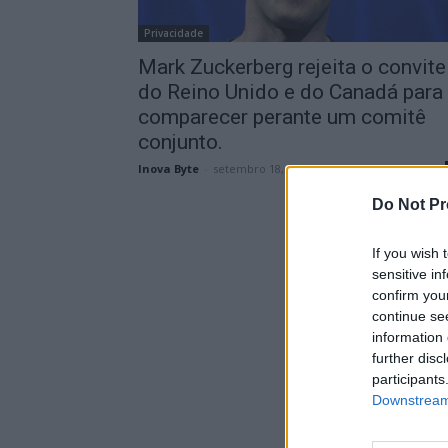
Privacidade
Mark Zuckerberg rejeita o convite
do Reino Unido e do Canadá para
comparecer perante um comitê
conjunto.
Inova Byte
-
setembro 18, 2025
Do Not Pr
If you wish 
sensitive in
confirm you
continue se
information 
further disc
participants
Downstream 