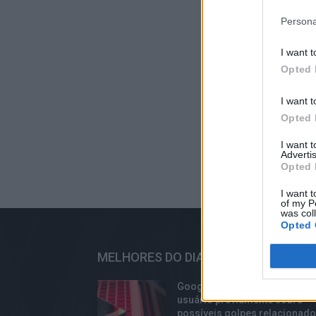
Persona
I want t
Opted 
I want t
Opted 
I want 
Advertis
Opted 
I want t
of my P
was col
Opted 
MELHORES DO DIA
Google Chrome alertará o
usuário previamente sobre
possíveis golpes relacionad