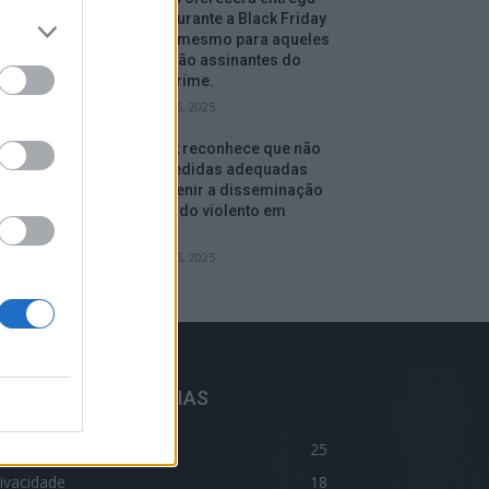
gratuita durante a Black Friday
e depois, mesmo para aqueles
que não são assinantes do
serviço Prime.
setembro 16, 2025
Facebook reconhece que não
tomou medidas adequadas
para prevenir a disseminação
de conteúdo violento em
Myanmar.
setembro 15, 2025
ELHORES CATEGORIAS
log
25
ivacidade
18