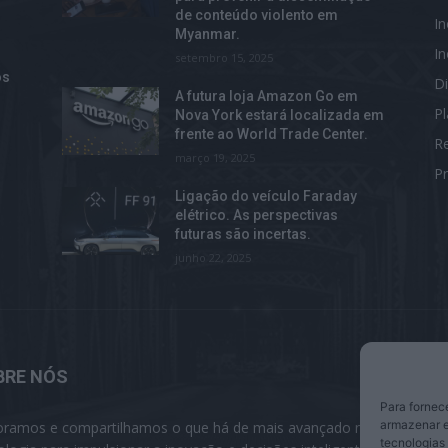
de conteúdo violento em
I
Myanmar.
I
setembro 15, 2025
os
Di
A futura loja Amazon Go em
P
Nova York estará localizada em
frente ao World Trade Center.
R
março 19, 2025
Pr
m
Ligação do veículo Faraday
elétrico. As perspectivas
futuras são incertas.
junho 22, 2025
BRE NÓS
S
Para fornec
armazenar e
oramos e compartilhamos o que há de mais avançado na
tecnologias