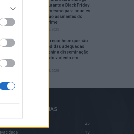
gratuita durante a Black Friday
e depois, mesmo para aqueles
que não são assinantes do
serviço Prime.
setembro 16, 2025
Facebook reconhece que não
tomou medidas adequadas
para prevenir a disseminação
de conteúdo violento em
Myanmar.
setembro 15, 2025
ELHORES CATEGORIAS
log
25
ivacidade
18