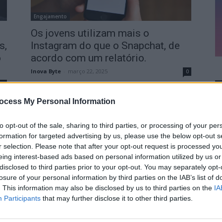
Engajamento
Os jovens utilizam mais o
s,
Instagram do que o Snapchat, de
o
acordo com um relatório.
Inova Byte
-
março 22, 2025
0
0
ocess My Personal Information
to opt-out of the sale, sharing to third parties, or processing of your per
formation for targeted advertising by us, please use the below opt-out s
r selection. Please note that after your opt-out request is processed y
eing interest-based ads based on personal information utilized by us or
disclosed to third parties prior to your opt-out. You may separately opt-
losure of your personal information by third parties on the IAB’s list of
. This information may also be disclosed by us to third parties on the
IA
Participants
that may further disclose it to other third parties.