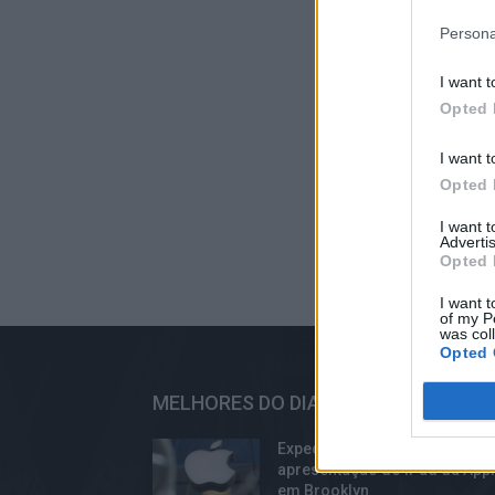
Persona
I want t
Opted 
I want t
Opted 
I want 
Advertis
Opted 
I want t
of my P
was col
Opted 
MELHORES DO DIA
Expectativas para a
apresentação do iPad da App
em Brooklyn