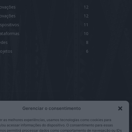
novações
12
novações
12
spositivos
11
lataformas
10
edes
8
ojetos
6
Gerenciar o consentimento
IGA-NOS
er as melhores experiências, usamos tecnologias como cookies para
/ou acessar informações do dispositivo. O consentimento para essas
 nos permitirá processar dados como comportamento de navegação ou IDs