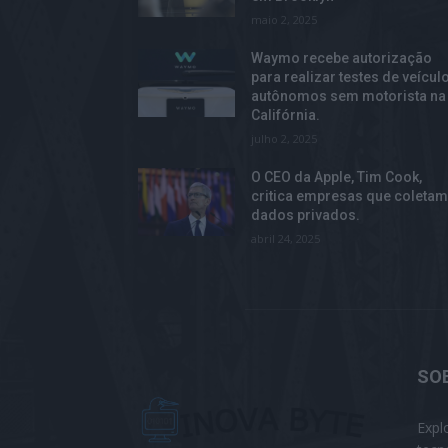
maio 2, 2025
Waymo recebe autorização
para realizar testes de veícul
autônomos sem motorista na
Califórnia.
julho 2, 2025
O CEO da Apple, Tim Cook,
critica empresas que coleta
dados privados.
abril 24, 2025
SO
Expl