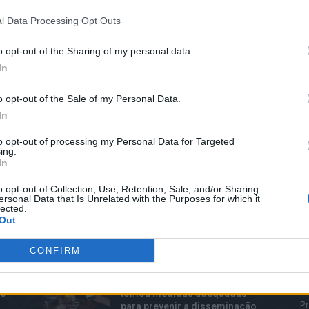
l Data Processing Opt Outs
o opt-out of the Sharing of my personal data.
In
o opt-out of the Sale of my Personal Data.
In
to opt-out of processing my Personal Data for Targeted
ing.
In
o opt-out of Collection, Use, Retention, Sale, and/or Sharing
ersonal Data that Is Unrelated with the Purposes for which it
lected.
Out
TOP TRENDS
M
CONFIRM
Facebook reconhece que não
B
le
tomou medidas adequadas
Pr
para prevenir a disseminação