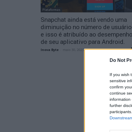
Plataformas
Snapchat ainda está vendo uma
diminuição no número de usuário
e isso é atribuído ao desempenh
de seu aplicativo para Android.
Inova Byte
-
maio 30, 2025
Do Not Pr
If you wish 
sensitive in
confirm you
continue se
information 
further disc
participants
Downstream 