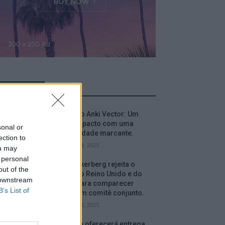
MOST READ
Análise do Anki Vector: Um
robô compacto com uma
sonal or
personalidade marcante.
ection to
setembro 18, 2025
ou may
 personal
Mark Zuckerberg rejeita o
out of the
convite do Reino Unido e do
 downstream
Canadá para comparecer
B’s List of
perante um comitê conjunto.
setembro 18, 2025
A Amazon oferecerá entrega