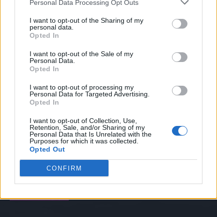
Personal Data Processing Opt Outs
I want to opt-out of the Sharing of my
personal data.
MELHORES DO DIA
Opted In
I want to opt-out of the Sale of my
Cathay Pacific foi alvo de uma violação
Personal Data.
de dados que afetou 9,4 milhões de
Opted In
clientes.
abril 18, 2025
I want to opt-out of processing my
Personal Data for Targeted Advertising.
Opted In
Todas as novidades apresentadas
durante o evento Apple iPad de 2018.
I want to opt-out of Collection, Use,
Retention, Sale, and/or Sharing of my
junho 5, 2025
Personal Data that Is Unrelated with the
Purposes for which it was collected.
Opted Out
Transmissão ao vivo: A Apple revela que
CONFIRM
há muito mais no evento de lançamento.
junho 20, 2025