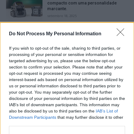
compacto com uma personalidade
marcante.
setembro 18, 2025
Mark Zuckerberg rejeita o convite do
Do Not Process My Personal Information
Reino Unido e do Canadá para
comparecer perante um comitê
conjunto.
If you wish to opt-out of the sale, sharing to third parties, or
processing of your personal or sensitive information for
setembro 18, 2025
targeted advertising by us, please use the below opt-out
A Amazon oferecerá entrega gratuita
section to confirm your selection. Please note that after your
durante a Black Friday e depois, mesmo
opt-out request is processed you may continue seeing
para aqueles que não são assinantes do
interest-based ads based on personal information utilized by
serviço Prime.
us or personal information disclosed to third parties prior to
setembro 16, 2025
your opt-out. You may separately opt-out of the further
disclosure of your personal information by third parties on the
Facebook reconhece que não tomou
IAB’s list of downstream participants. This information may
medidas adequadas para prevenir a
also be disclosed by us to third parties on the
IAB’s List of
disseminação de conteúdo violento em
Downstream Participants
that may further disclose it to other
Myanmar.
third parties.
setembro 15, 2025