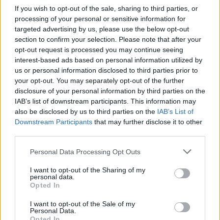
If you wish to opt-out of the sale, sharing to third parties, or
Facebook reconhece que não tomou
processing of your personal or sensitive information for
medidas adequadas para prevenir a
targeted advertising by us, please use the below opt-out
disseminação de conteúdo violento em
section to confirm your selection. Please note that after your
Myanmar.
opt-out request is processed you may continue seeing
setembro 15, 2025
interest-based ads based on personal information utilized by
us or personal information disclosed to third parties prior to
your opt-out. You may separately opt-out of the further
disclosure of your personal information by third parties on the
MELHORES DO DIA
IAB’s list of downstream participants. This information may
also be disclosed by us to third parties on the
IAB’s List of
Os viajantes serão interrogados pelos
Downstream Participants
that may further disclose it to other
detectores de mentiras da inteligência
third parties.
artificial na fronteira da União Europeia.
Personal Data Processing Opt Outs
julho 5, 2025
I want to opt-out of the Sharing of my
Relatório: Google compensou
personal data.
Opted In
generosamente o criador do Android,
Andy Rubin, após acusações de
I want to opt-out of the Sale of my
comportamento inadequado de
Personal Data.
natureza sexual.
Opted In