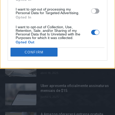
abril 11, 2025
I want to opt-out of processing my
Elon Musk possuía um estilo
Personal Data for Targeted Advertising.
Opted In
descontraído, mas não compareceu à
teleconferência de resultados da Tesla.
I want to opt-out of Collection, Use,
abril 29, 2025
Retention, Sale, and/or Sharing of my
Personal Data that Is Unrelated with the
Purposes for which it was collected.
Opted Out
TOP TRENDS
CONFIRM
Cathay Pacific foi alvo de uma violação
de dados que afetou 9,4 milhões de
clientes.
abril 18, 2025
Uber apresenta oficialmente assinaturas
mensais de $15.
junho 6, 2025
A Amazon oferecerá entrega gratuita