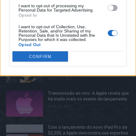
I want to opt-out of processing my
Elon Musk possuía um estilo
Personal Data for Targeted Advertising.
descontraído, mas não compareceu à
Opted In
teleconferência de resultados da Tesla.
abril 29, 2025
I want to opt-out of Collection, Use,
Retention, Sale, and/or Sharing of my
Personal Data that Is Unrelated with the
Purposes for which it was collected.
Opted Out
TOP TRENDS
CONFIRM
O Japão é a nação mais recente a
confrontar o Facebook em busca de
aprimoramentos na segurança.
março 14, 2025
Transmissão ao vivo: A Apple revela que
há muito mais no evento de lançamento.
junho 20, 2025
Com o lançamento do novo iPad Pro de
$2,300, a Apple demonstra sua expertise