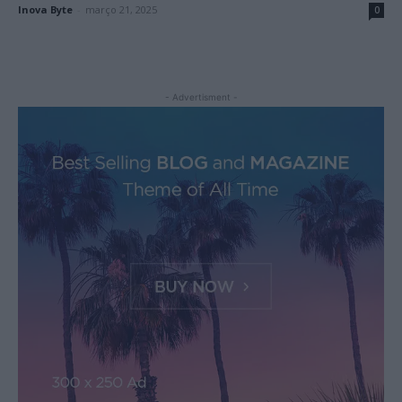
Inova Byte
-
março 21, 2025
0
- Advertisment -