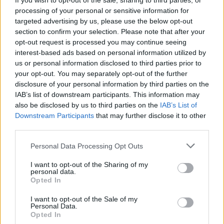
If you wish to opt-out of the sale, sharing to third parties, or
processing of your personal or sensitive information for
Facebook reconhece que não tomou
targeted advertising by us, please use the below opt-out
medidas adequadas para prevenir a
section to confirm your selection. Please note that after your
disseminação de conteúdo violento em
Myanmar.
opt-out request is processed you may continue seeing
interest-based ads based on personal information utilized by
setembro 15, 2025
us or personal information disclosed to third parties prior to
your opt-out. You may separately opt-out of the further
disclosure of your personal information by third parties on the
IAB’s list of downstream participants. This information may
MELHORES DO DIA
also be disclosed by us to third parties on the
IAB’s List of
Downstream Participants
that may further disclose it to other
O CEO da Apple, Tim Cook, critica
third parties.
empresas que coletam dados privados.
abril 24, 2025
Personal Data Processing Opt Outs
I want to opt-out of the Sharing of my
personal data.
Bird permitirá que você se queixe sobre
Opted In
o estacionamento inadequado de e-
scooters.
I want to opt-out of the Sale of my
Personal Data.
setembro 9, 2025
Opted In