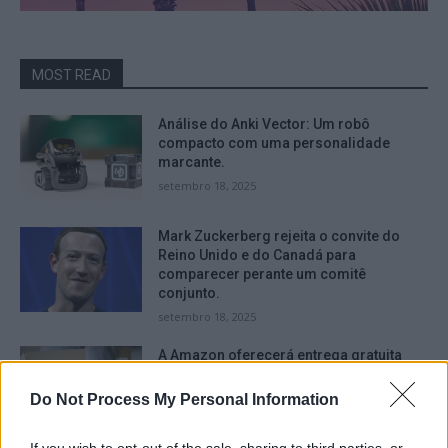
MOST READ
Análise do Anki Vector: Um robô
compacto com uma personalidade
marcante.
setembro 18, 2025
Mark Zuckerberg rejeita o convite do
Reino Unido e do Canadá para
comparecer perante um comitê
conjunto.
setembro 18, 2025
A Amazon oferecerá entrega gratuita
durante a Black Friday e depois, mesmo
para aqueles que não são assinantes do
Do Not Process My Personal Information
serviço Prime.
setembro 16, 2025