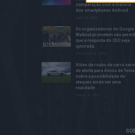
comparação com a maioria
dos smartphones Android.
maio 28, 2025
Os organizadores do Google
Walkout prometem não permit
que a resposta do CEO seja
ignorada.
setembro 13, 2025
Vídeo de roubo de carro serv
de alerta para donos de Tesla
sobre a possibilidade de
ataques ainda ser uma
realidade.
março 10, 2025
SO