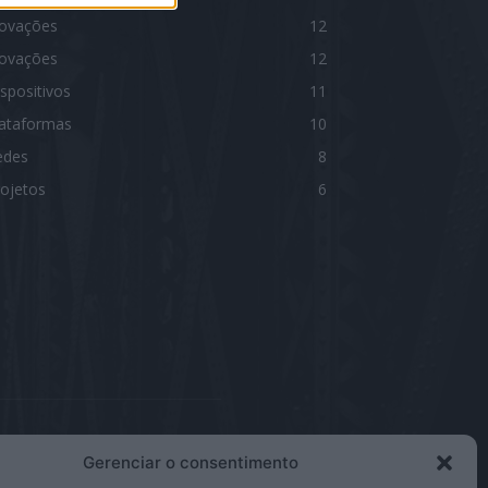
novações
12
novações
12
spositivos
11
lataformas
10
edes
8
ojetos
6
Gerenciar o consentimento
IGA-NOS