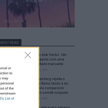
MOST READ
Análise do Anki Vector: Um
robô compacto com uma
personalidade marcante.
sonal or
setembro 18, 2025
ection to
ou may
Mark Zuckerberg rejeita o
 personal
convite do Reino Unido e do
Canadá para comparecer
out of the
perante um comitê conjunto.
 downstream
B’s List of
setembro 18, 2025
A Amazon oferecerá entrega