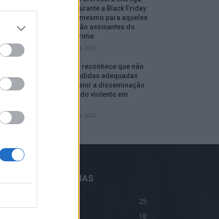
gratuita durante a Black Friday
e depois, mesmo para aqueles
que não são assinantes do
serviço Prime.
setembro 16, 2025
Facebook reconhece que não
tomou medidas adequadas
para prevenir a disseminação
de conteúdo violento em
Myanmar.
setembro 15, 2025
ELHORES CATEGORIAS
log
25
ivacidade
18