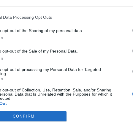
l Data Processing Opt Outs
o opt-out of the Sharing of my personal data.
In
o opt-out of the Sale of my Personal Data.
In
to opt-out of processing my Personal Data for Targeted
ing.
In
o opt-out of Collection, Use, Retention, Sale, and/or Sharing
ersonal Data that Is Unrelated with the Purposes for which it
lected.
Out
TOP TRENDS
M
CONFIRM
A Tesla está cada vez mais
B
próxima de alcançar seu
Pr
m
objetivo de carros autônomos