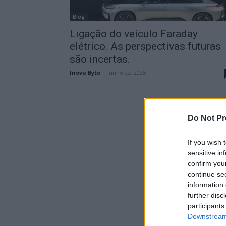
Blog
Ligação do veículo Faraday
elétrico. As perspectivas futuras
são incertas.
Inova Byte
-
junho 22, 2025
Do Not Pr
If you wish 
sensitive in
confirm you
continue se
information 
further disc
participants
Downstream 