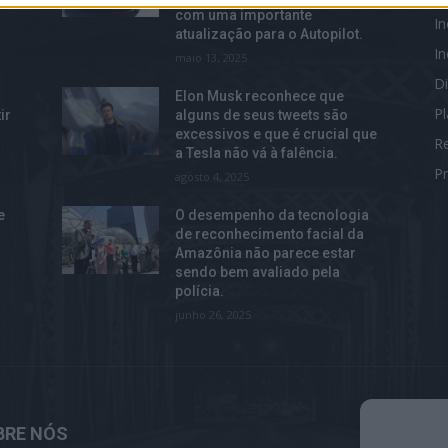
com uma importante
I
atualização para o Autopilot.
I
maio 13, 2025
Di
Elon Musk reconhece que
P
ir
alguns de seus tweets são
excessivos e que é crucial que
R
a Tesla não vá à falência.
Pr
agosto 4, 2025
e
O desempenho da tecnologia
de reconhecimento facial da
Amazônia não parece estar
sendo bem avaliado pela
polícia.
junho 26, 2025
BRE NÓS
S