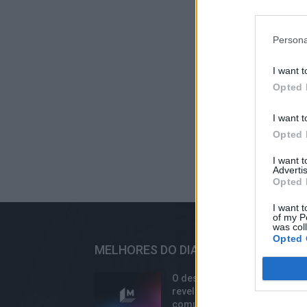
Persona
I want t
Opted 
I want t
Opted 
I want 
Advertis
Opted 
I want t
of my P
was col
Opted 
MELHORES DO DIA
O desmonte do iPhone XR
revelou que os reparos
comuns são mais simples e