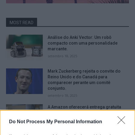
MOST READ
Análise do Anki Vector: Um robô
compacto com uma personalidade
marcante.
setembro 18, 2025
Mark Zuckerberg rejeita o convite do
Reino Unido e do Canadá para
comparecer perante um comitê
conjunto.
setembro 18, 2025
A Amazon oferecerá entrega gratuita
durante a Black Friday e depois, mesmo
para aqueles que não são assinantes do
Do Not Process My Personal Information
serviço Prime.
setembro 16, 2025