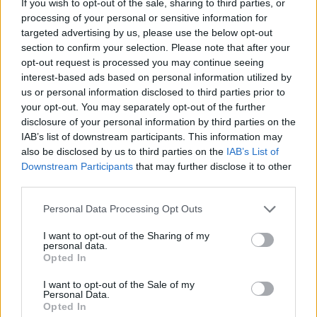
If you wish to opt-out of the sale, sharing to third parties, or
processing of your personal or sensitive information for
Facebook reconhece que não tomou
medidas adequadas para prevenir a
targeted advertising by us, please use the below opt-out
disseminação de conteúdo violento em
section to confirm your selection. Please note that after your
Myanmar.
opt-out request is processed you may continue seeing
setembro 15, 2025
interest-based ads based on personal information utilized by
us or personal information disclosed to third parties prior to
your opt-out. You may separately opt-out of the further
disclosure of your personal information by third parties on the
IAB’s list of downstream participants. This information may
MELHORES DO DIA
also be disclosed by us to third parties on the
IAB’s List of
Downstream Participants
that may further disclose it to other
Análise do Anki Vector: Um robô
third parties.
compacto com uma personalidade
marcante.
Personal Data Processing Opt Outs
setembro 18, 2025
I want to opt-out of the Sharing of my
personal data.
Confira a previsão do visual do próximo
Opted In
iPad Pro com base em um ícone do iOS.
junho 7, 2025
I want to opt-out of the Sale of my
Personal Data.
Opted In