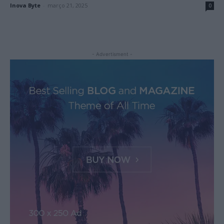
Inova Byte
-
março 21, 2025
0
- Advertisment -