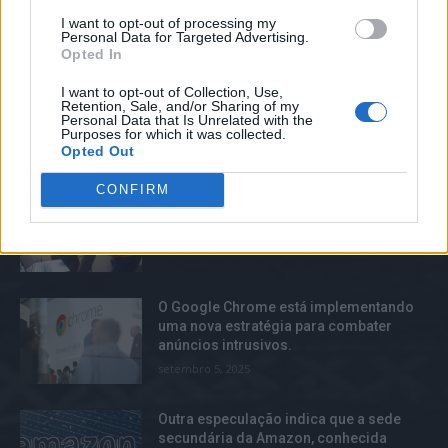
Transmissão ao vivo: A Apple revela que
I want to opt-out of processing my
Personal Data for Targeted Advertising.
há muito mais no evento de lançamento.
Opted In
junho 20, 2025
I want to opt-out of Collection, Use,
Retention, Sale, and/or Sharing of my
Personal Data that Is Unrelated with the
Purposes for which it was collected.
Opted Out
TOP TRENDS
CONFIRM
5 formas de transferir texto do seu
computador portátil.
agosto 3, 2025
O Google Chrome está implementando
uma nova estratégia para combater
anúncios intrusivos.
setembro 5, 2025
Outra especulação indica que a sede
secundária da Amazon, conhecida