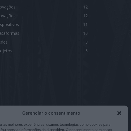
novações
12
novações
12
spositivos
11
lataformas
10
edes
8
ojetos
6
Gerenciar o consentimento
IGA-NOS
er as melhores experiências, usamos tecnologias como cookies para
/ou acessar informações do dispositivo. O consentimento para essas