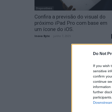
Dispositivos
Confira a previsão do visual do
próximo iPad Pro com base em
um ícone do iOS.
Inova Byte
-
junho 7, 2025
Do Not Pr
If you wish 
sensitive in
confirm you
continue se
information 
further disc
participants
Downstream 