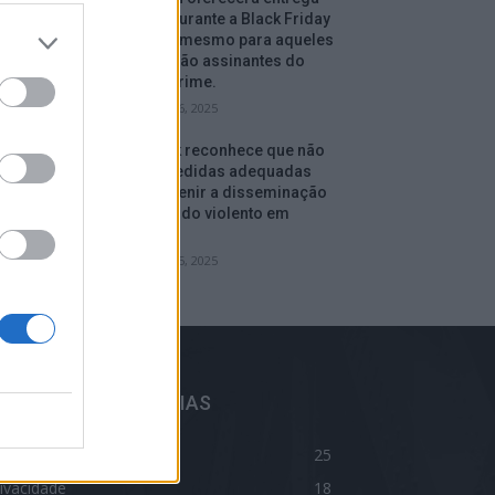
gratuita durante a Black Friday
e depois, mesmo para aqueles
que não são assinantes do
serviço Prime.
setembro 16, 2025
Facebook reconhece que não
tomou medidas adequadas
para prevenir a disseminação
de conteúdo violento em
Myanmar.
setembro 15, 2025
ELHORES CATEGORIAS
log
25
ivacidade
18