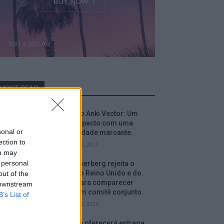
MOST READ
Análise do Anki Vector: Um
robô compacto com uma
sonal or
personalidade marcante.
ection to
setembro 18, 2025
ou may
 personal
Mark Zuckerberg rejeita o
convite do Reino Unido e do
out of the
Canadá para comparecer
 downstream
perante um comitê conjunto.
B’s List of
setembro 18, 2025
A Amazon oferecerá entrega