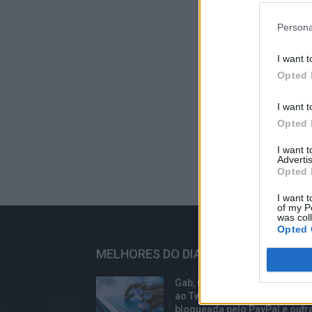
Persona
I want t
Opted 
I want t
Opted 
I want 
Advertis
Opted 
I want t
of my P
was col
Opted 
MELHORES DO DIA
Gab, uma plataforma alternati
ao Twitter que atrai racistas, f
bloqueada pelo PayPal e outr