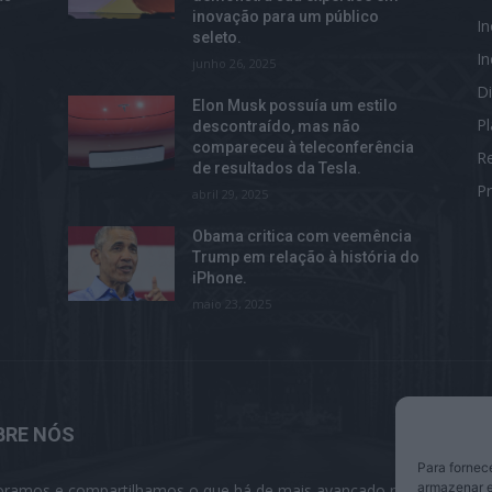
inovação para um público
I
seleto.
I
junho 26, 2025
Di
Elon Musk possuía um estilo
P
descontraído, mas não
compareceu à teleconferência
R
de resultados da Tesla.
Pr
abril 29, 2025
m
Obama critica com veemência
Trump em relação à história do
iPhone.
maio 23, 2025
BRE NÓS
S
Para fornec
armazenar e
oramos e compartilhamos o que há de mais avançado na