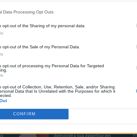
l Data Processing Opt Outs
o opt-out of the Sharing of my personal data.
In
o opt-out of the Sale of my Personal Data.
In
to opt-out of processing my Personal Data for Targeted
ing.
In
o opt-out of Collection, Use, Retention, Sale, and/or Sharing
ersonal Data that Is Unrelated with the Purposes for which it
lected.
Out
TOP TRENDS
M
CONFIRM
va
Com o lançamento do novo
B
oi
iPad Pro de $2,300, a Apple
Pr
as
demonstra sua expertise em