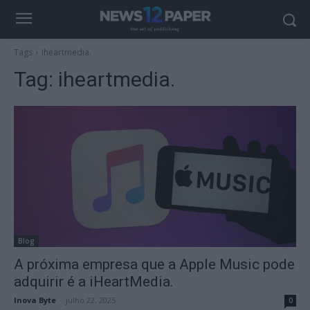
Tags
Iheartmedia.
Tag:
iheartmedia.
Blog
A próxima empresa que a Apple Music pode
adquirir é a iHeartMedia.
Inova Byte
-
julho 22, 2025
0