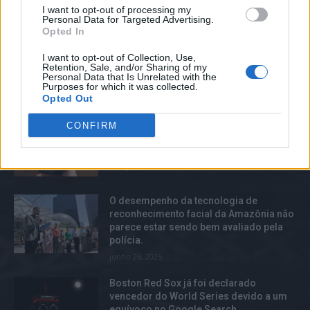
I want to opt-out of processing my
medidas adequadas para prevenir a
Personal Data for Targeted Advertising.
disseminação de conteúdo violento em
Opted In
Myanmar.
setembro 15, 2025
I want to opt-out of Collection, Use,
Retention, Sale, and/or Sharing of my
Personal Data that Is Unrelated with the
Purposes for which it was collected.
TOP TRENDS
Opted Out
Os jovens utilizam mais o Instagram do
CONFIRM
que o Snapchat, de acordo com um
relatório.
março 22, 2025
O desempenho da tecnologia de
reconhecimento facial da Amazônia não
parece estar sendo bem avaliado pela
polícia.
junho 26, 2025
Boston Red Sox já foi declarado
vencedor do World Series devido a um
equívoco no Google Search.