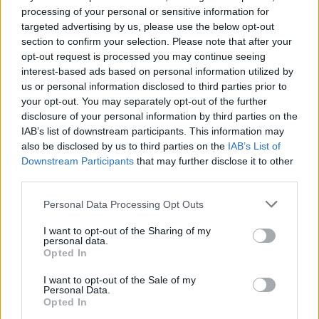
Facebook reconhece que não tomou
processing of your personal or sensitive information for
medidas adequadas para prevenir a
targeted advertising by us, please use the below opt-out
disseminação de conteúdo violento em
Myanmar.
section to confirm your selection. Please note that after your
opt-out request is processed you may continue seeing
setembro 15, 2025
interest-based ads based on personal information utilized by
us or personal information disclosed to third parties prior to
your opt-out. You may separately opt-out of the further
disclosure of your personal information by third parties on the
MELHORES DO DIA
IAB’s list of downstream participants. This information may
also be disclosed by us to third parties on the
IAB’s List of
Uber apresenta oficialmente assinaturas
Downstream Participants
that may further disclose it to other
mensais de $15.
third parties.
junho 6, 2025
Personal Data Processing Opt Outs
I want to opt-out of the Sharing of my
Obama critica com veemência Trump
personal data.
em relação à história do iPhone.
Opted In
maio 23, 2025
I want to opt-out of the Sale of my
Personal Data.
Opted In
Facebook reconhece que não tomou