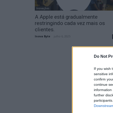
Inovações
A Apple está gradualmente
restringindo cada vez mais os
clientes.
Inova Byte
-
julho 6, 2025
Do Not Pr
If you wish 
sensitive in
confirm you
continue se
information 
further disc
participants
Downstream 