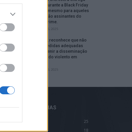
gratuita durante a Black Friday
e depois, mesmo para aqueles
que não são assinantes do
serviço Prime.
setembro 16, 2025
Facebook reconhece que não
tomou medidas adequadas
para prevenir a disseminação
de conteúdo violento em
Myanmar.
setembro 15, 2025
ELHORES CATEGORIAS
log
25
ivacidade
18