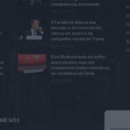
restabelecida, felizmente.
I
março 25, 2025
I
O Facebook alterou sua
Di
e
decisão e, de forma tardia,
P
m
retirou um anúncio de
campanha racista de Trump.
R
agosto 23, 2025
Pr
Elon Musk possuía um estilo
va
descontraído, mas não
oi
compareceu à teleconferência
as
de resultados da Tesla.
abril 29, 2025
BRE NÓS
S
Para fornec