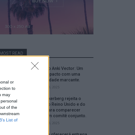
MOST READ
Análise do Anki Vector: Um
robô compacto com uma
personalidade marcante.
sonal or
setembro 18, 2025
ection to
ou may
Mark Zuckerberg rejeita o
 personal
convite do Reino Unido e do
out of the
Canadá para comparecer
 downstream
perante um comitê conjunto.
B’s List of
setembro 18, 2025
A Amazon oferecerá entrega