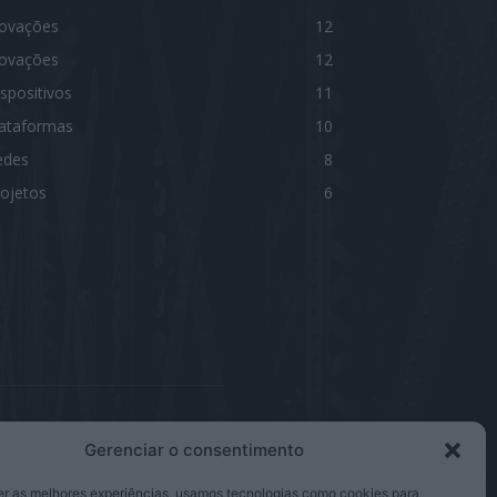
novações
12
novações
12
spositivos
11
lataformas
10
edes
8
ojetos
6
Gerenciar o consentimento
IGA-NOS
er as melhores experiências, usamos tecnologias como cookies para