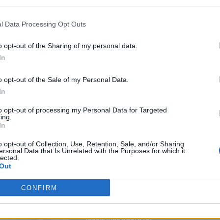
l Data Processing Opt Outs
o opt-out of the Sharing of my personal data.
In
o opt-out of the Sale of my Personal Data.
In
to opt-out of processing my Personal Data for Targeted
ing.
In
o opt-out of Collection, Use, Retention, Sale, and/or Sharing
ersonal Data that Is Unrelated with the Purposes for which it
lected.
Out
TOP TRENDS
M
CONFIRM
te
O Twitter temporariamente
B
suspendeu a conta de Elon
Pr
Musk, mas agora foi