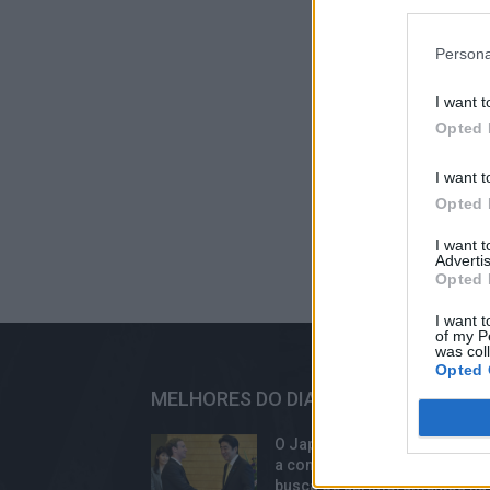
Persona
I want t
Opted 
I want t
Opted 
I want 
Advertis
Opted 
I want t
of my P
was col
Opted 
MELHORES DO DIA
O Japão é a nação mais recen
a confrontar o Facebook em
busca de aprimoramentos na