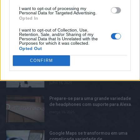
I want to opt-out of processing my
O Facebook proíbe o grupo de extrema-
Personal Data for Targeted Advertising.
direita Proud Boys e seu fundador Gavin
Opted In
McInnes.
julho 28, 2025
I want to opt-out of Collection, Use,
Retention, Sale, and/or Sharing of my
Personal Data that Is Unrelated with the
Purposes for which it was collected.
Opted Out
TOP TRENDS
CONFIRM
Lime retira e-scooters com problemas
após relatos de incêndios causados
pela bateria.
julho 16, 2025
Prepare-se para uma grande variedade
de headphones com suporte para Alexa.
março 16, 2025
Google Maps se transformou em uma
complicada variedade de