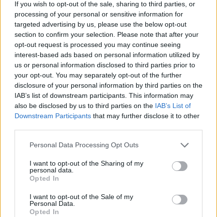
If you wish to opt-out of the sale, sharing to third parties, or
Facebook reconhece que não tomou
processing of your personal or sensitive information for
medidas adequadas para prevenir a
targeted advertising by us, please use the below opt-out
disseminação de conteúdo violento em
section to confirm your selection. Please note that after your
Myanmar.
opt-out request is processed you may continue seeing
setembro 15, 2025
interest-based ads based on personal information utilized by
us or personal information disclosed to third parties prior to
your opt-out. You may separately opt-out of the further
disclosure of your personal information by third parties on the
IAB’s list of downstream participants. This information may
MELHORES DO DIA
also be disclosed by us to third parties on the
IAB’s List of
Downstream Participants
that may further disclose it to other
Criminosos estão se valendo do método
third parties.
de “entrega informada” para realizar
espionagem e cometer atos
Personal Data Processing Opt Outs
fraudulentos.
setembro 15, 2025
I want to opt-out of the Sharing of my
personal data.
Obama critica com veemência Trump
Opted In
em relação à história do iPhone.
I want to opt-out of the Sale of my
maio 23, 2025
Personal Data.
Opted In