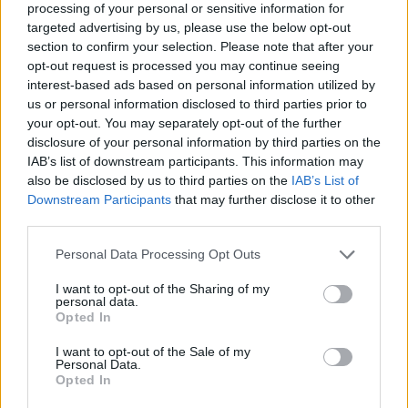
Facebook reconhece que não tomou
processing of your personal or sensitive information for
medidas adequadas para prevenir a
targeted advertising by us, please use the below opt-out
disseminação de conteúdo violento em
section to confirm your selection. Please note that after your
Myanmar.
opt-out request is processed you may continue seeing
setembro 15, 2025
interest-based ads based on personal information utilized by
us or personal information disclosed to third parties prior to
your opt-out. You may separately opt-out of the further
disclosure of your personal information by third parties on the
IAB’s list of downstream participants. This information may
MELHORES DO DIA
also be disclosed by us to third parties on the
IAB’s List of
Downstream Participants
that may further disclose it to other
A empresa Apple já não possui um valor
third parties.
de mercado de 1 trilhão de dólares.
setembro 15, 2025
Personal Data Processing Opt Outs
I want to opt-out of the Sharing of my
personal data.
Os organizadores do Google Walkout
Opted In
prometem não permitir que a resposta
do CEO seja ignorada.
I want to opt-out of the Sale of my
setembro 13, 2025
Personal Data.
Opted In
Transmissão ao vivo: A Apple revela que