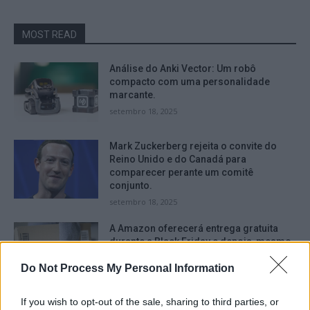
MOST READ
Análise do Anki Vector: Um robô
compacto com uma personalidade
marcante.
setembro 18, 2025
Mark Zuckerberg rejeita o convite do
Reino Unido e do Canadá para
comparecer perante um comitê
conjunto.
setembro 18, 2025
A Amazon oferecerá entrega gratuita
durante a Black Friday e depois, mesmo
para aqueles que não são assinantes do
Do Not Process My Personal Information
serviço Prime.
setembro 16, 2025
If you wish to opt-out of the sale, sharing to third parties, or