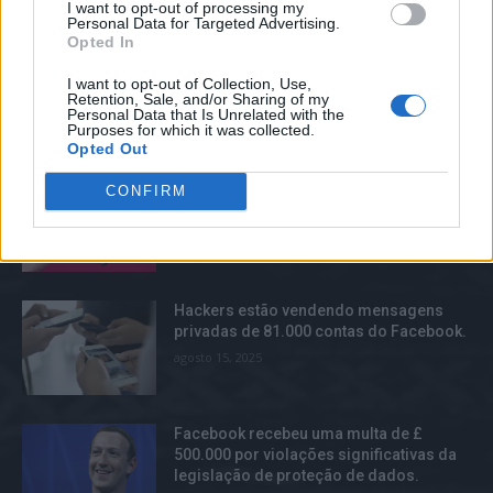
I want to opt-out of processing my
há muito mais no evento de lançamento.
Personal Data for Targeted Advertising.
Opted In
junho 20, 2025
I want to opt-out of Collection, Use,
Retention, Sale, and/or Sharing of my
Personal Data that Is Unrelated with the
Purposes for which it was collected.
TOP TRENDS
Opted Out
O Amazon Kindle Paperwhite é a opção
CONFIRM
mais vantajosa em termos de e-readers.
setembro 13, 2025
Hackers estão vendendo mensagens
privadas de 81.000 contas do Facebook.
agosto 15, 2025
Facebook recebeu uma multa de £
500.000 por violações significativas da
legislação de proteção de dados.