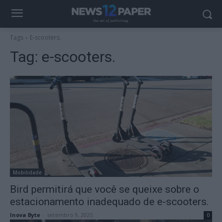
Tags
E-scooters.
Tag:
e-scooters.
Mobilidade
Bird permitirá que você se queixe sobre o
estacionamento inadequado de e-scooters.
Inova Byte
-
setembro 9, 2025
0