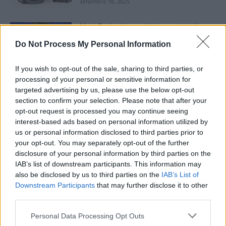
setembro 18, 2025
Mark Zuckerberg rejeita o convite do
Reino Unido e do Canadá para
Do Not Process My Personal Information
comparecer perante um comitê
conjunto.
setembro 18, 2025
If you wish to opt-out of the sale, sharing to third parties, or
processing of your personal or sensitive information for
A Amazon oferecerá entrega gratuita
targeted advertising by us, please use the below opt-out
durante a Black Friday e depois, mesmo
section to confirm your selection. Please note that after your
para aqueles que não são assinantes do
opt-out request is processed you may continue seeing
serviço Prime.
interest-based ads based on personal information utilized by
setembro 16, 2025
us or personal information disclosed to third parties prior to
your opt-out. You may separately opt-out of the further
Facebook reconhece que não tomou
disclosure of your personal information by third parties on the
medidas adequadas para prevenir a
IAB’s list of downstream participants. This information may
disseminação de conteúdo violento em
also be disclosed by us to third parties on the
IAB’s List of
Myanmar.
Downstream Participants
that may further disclose it to other
setembro 15, 2025
third parties.
Personal Data Processing Opt Outs