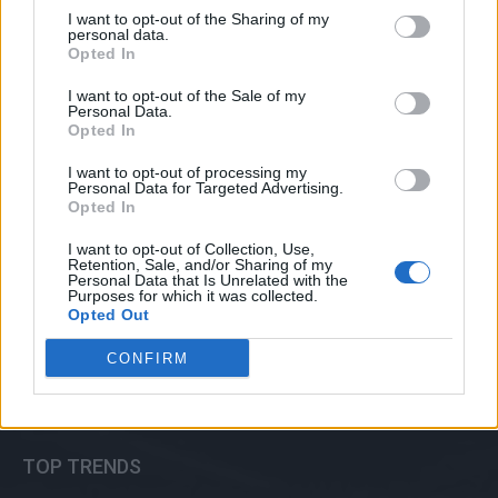
I want to opt-out of the Sharing of my
MELHORES DO DIA
personal data.
Opted In
Hackers estão vendendo mensagens
privadas de 81.000 contas do Facebook.
I want to opt-out of the Sale of my
Personal Data.
agosto 15, 2025
Opted In
I want to opt-out of processing my
Personal Data for Targeted Advertising.
Agora é mais simples identificar quem
Opted In
está realizando os investimentos
políticos no Facebook.
I want to opt-out of Collection, Use,
março 16, 2025
Retention, Sale, and/or Sharing of my
Personal Data that Is Unrelated with the
Purposes for which it was collected.
Opted Out
Google Chrome alertará o usuário
previamente sobre possíveis golpes
CONFIRM
relacionados a assinaturas de telefone.
setembro 1, 2025
TOP TRENDS