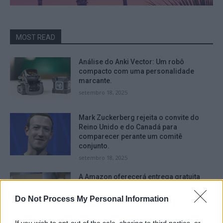
MOST READ
Análise do Anki Vector: Um robô
compacto com uma personalidade
marcante.
setembro 18, 2025
Mark Zuckerberg rejeita o convite do
Reino Unido e do Canadá para
comparecer perante um comitê
conjunto.
setembro 18, 2025
A Amazon oferecerá entrega gratuita
durante a Black Friday e depois, mesmo
para aqueles que não são assinantes do
Do Not Process My Personal Information
serviço Prime.
setembro 16, 2025