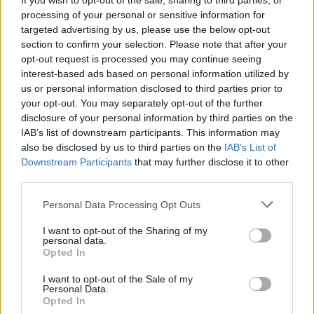
If you wish to opt-out of the sale, sharing to third parties, or
processing of your personal or sensitive information for
Facebook reconhece que não tomou
targeted advertising by us, please use the below opt-out
medidas adequadas para prevenir a
section to confirm your selection. Please note that after your
disseminação de conteúdo violento em
Myanmar.
opt-out request is processed you may continue seeing
interest-based ads based on personal information utilized by
setembro 15, 2025
us or personal information disclosed to third parties prior to
your opt-out. You may separately opt-out of the further
disclosure of your personal information by third parties on the
IAB’s list of downstream participants. This information may
MELHORES DO DIA
also be disclosed by us to third parties on the
IAB’s List of
Downstream Participants
that may further disclose it to other
Boston Red Sox já foi declarado
third parties.
vencedor do World Series devido a um
equívoco no Google Search.
Personal Data Processing Opt Outs
maio 20, 2025
I want to opt-out of the Sharing of my
personal data.
Os viajantes serão interrogados pelos
Opted In
detectores de mentiras da inteligência
artificial na fronteira da União Europeia.
I want to opt-out of the Sale of my
Personal Data.
julho 5, 2025
Opted In