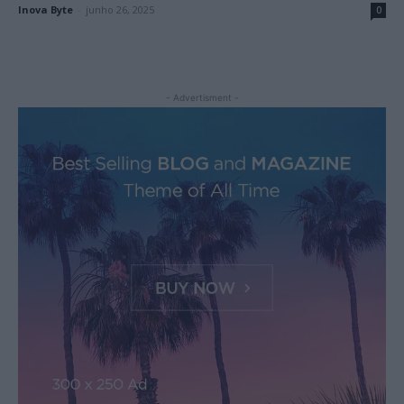
Inova Byte
-
junho 26, 2025
0
- Advertisment -