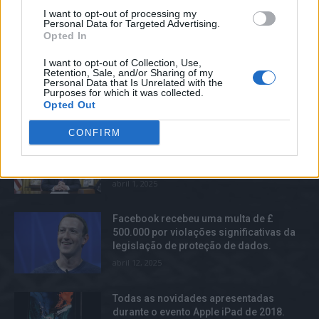
I want to opt-out of processing my
Realize pesquisas gratuitamente no dia
Personal Data for Targeted Advertising.
da eleição utilizando o Scoot.
Opted In
maio 3, 2025
I want to opt-out of Collection, Use,
Retention, Sale, and/or Sharing of my
Personal Data that Is Unrelated with the
Purposes for which it was collected.
Opted Out
TOP TRENDS
CONFIRM
Trump não será convencido a
abandonar seu iPhone, nem mesmo por
espiões chineses.
abril 1, 2025
Facebook recebeu uma multa de £
500.000 por violações significativas da
legislação de proteção de dados.
abril 12, 2025
Todas as novidades apresentadas
durante o evento Apple iPad de 2018.