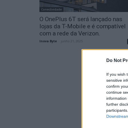
Conectividade
O OnePlus 6T será lançado nas
lojas da T-Mobile e é compatível
com a rede da Verizon.
Inova Byte
-
junho 21, 2025
Do Not Pr
If you wish 
sensitive in
confirm you
continue se
information 
further disc
participants
Downstream 