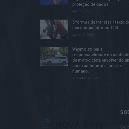
proteção de dados.
abril 12, 2025
5 formas de transferir texto d
seu computador portátil.
agosto 3, 2025
Waymo atribui a
responsabilidade do acident
de motocicleta envolvendo u
carro autônomo a um erro
humano.
setembro 4, 2025
SO
Expl