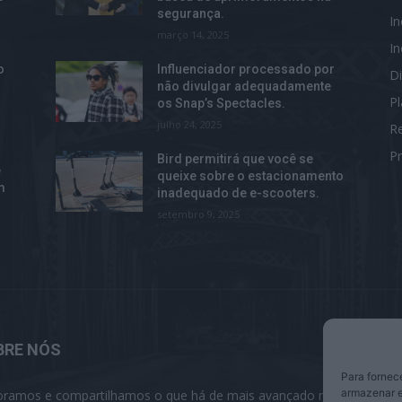
segurança.
I
março 14, 2025
I
o
Influenciador processado por
Di
não divulgar adequadamente
P
os Snap’s Spectacles.
julho 24, 2025
R
Pr
Bird permitirá que você se
e
queixe sobre o estacionamento
m
inadequado de e-scooters.
setembro 9, 2025
BRE NÓS
S
Para fornec
armazenar e
oramos e compartilhamos o que há de mais avançado na