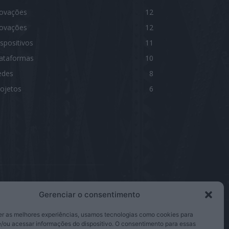
novações
12
novações
12
spositivos
11
lataformas
10
edes
8
ojetos
6
Gerenciar o consentimento
IGA-NOS
er as melhores experiências, usamos tecnologias como cookies para
/ou acessar informações do dispositivo. O consentimento para essas