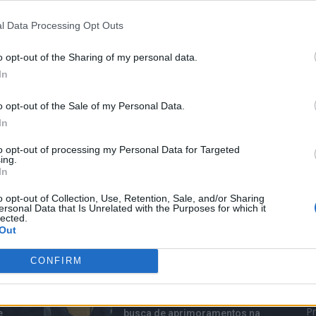
l Data Processing Opt Outs
o opt-out of the Sharing of my personal data.
In
o opt-out of the Sale of my Personal Data.
In
to opt-out of processing my Personal Data for Targeted
ing.
In
o opt-out of Collection, Use, Retention, Sale, and/or Sharing
ersonal Data that Is Unrelated with the Purposes for which it
lected.
Out
TOP TRENDS
M
CONFIRM
O Japão é a nação mais recente
B
a confrontar o Facebook em
Pr
e
busca de aprimoramentos na