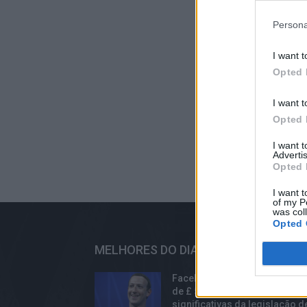
Persona
I want t
Opted 
I want t
Opted 
I want 
Advertis
Opted 
I want t
of my P
was col
Opted 
MELHORES DO DIA
Facebook recebeu uma multa
de £ 500.000 por violações
significativas da legislação d