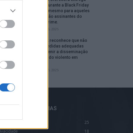
gratuita durante a Black Friday
e depois, mesmo para aqueles
que não são assinantes do
serviço Prime.
setembro 16, 2025
Facebook reconhece que não
tomou medidas adequadas
para prevenir a disseminação
de conteúdo violento em
Myanmar.
setembro 15, 2025
ELHORES CATEGORIAS
log
25
ivacidade
18