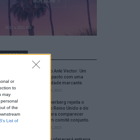
MOST READ
Análise do Anki Vector: Um
robô compacto com uma
sonal or
personalidade marcante.
ection to
setembro 18, 2025
ou may
 personal
Mark Zuckerberg rejeita o
out of the
convite do Reino Unido e do
 downstream
Canadá para comparecer
perante um comitê conjunto.
B’s List of
setembro 18, 2025
A Amazon oferecerá entrega