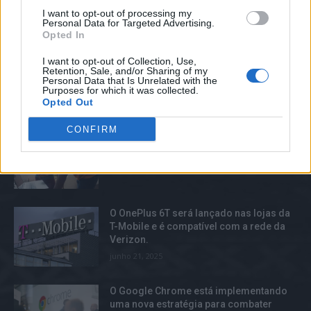
I want to opt-out of processing my
Ligação do veículo Faraday elétrico. As
Personal Data for Targeted Advertising.
perspectivas futuras são incertas.
Opted In
junho 22, 2025
I want to opt-out of Collection, Use,
Retention, Sale, and/or Sharing of my
Personal Data that Is Unrelated with the
Purposes for which it was collected.
Opted Out
TOP TRENDS
CONFIRM
5 formas de transferir texto do seu
computador portátil.
agosto 3, 2025
O OnePlus 6T será lançado nas lojas da
T-Mobile e é compatível com a rede da
Verizon.
junho 21, 2025
O Google Chrome está implementando
uma nova estratégia para combater