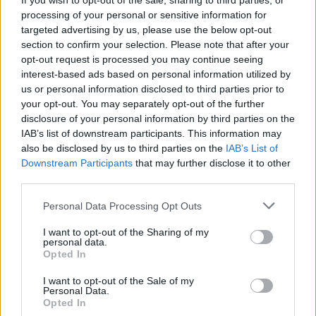
If you wish to opt-out of the sale, sharing to third parties, or
processing of your personal or sensitive information for
Facebook reconhece que não tomou
targeted advertising by us, please use the below opt-out
medidas adequadas para prevenir a
section to confirm your selection. Please note that after your
disseminação de conteúdo violento em
Myanmar.
opt-out request is processed you may continue seeing
interest-based ads based on personal information utilized by
setembro 15, 2025
us or personal information disclosed to third parties prior to
your opt-out. You may separately opt-out of the further
disclosure of your personal information by third parties on the
IAB’s list of downstream participants. This information may
MELHORES DO DIA
also be disclosed by us to third parties on the
IAB’s List of
Downstream Participants
that may further disclose it to other
Análise do Samsung SmartThings Wifi:
third parties.
Uma solução de rede completa e veloz.
julho 19, 2025
Personal Data Processing Opt Outs
I want to opt-out of the Sharing of my
personal data.
Todas as novidades apresentadas
Opted In
durante o evento Apple iPad de 2018.
I want to opt-out of the Sale of my
junho 5, 2025
Personal Data.
Opted In