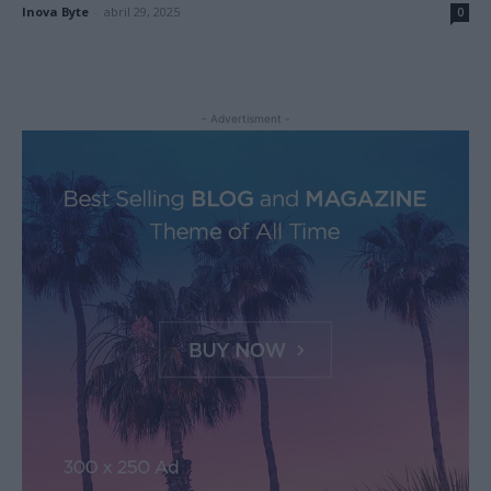
Inova Byte
-
abril 29, 2025
0
- Advertisment -