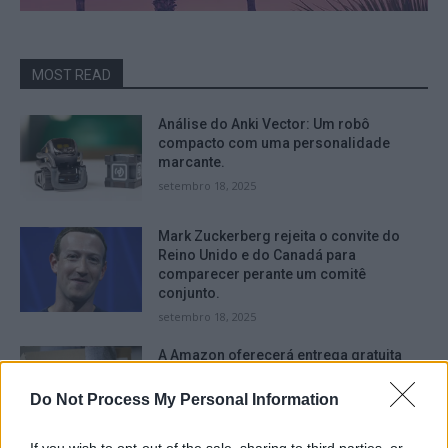
MOST READ
Análise do Anki Vector: Um robô
compacto com uma personalidade
marcante.
setembro 18, 2025
Mark Zuckerberg rejeita o convite do
Reino Unido e do Canadá para
comparecer perante um comitê
conjunto.
setembro 18, 2025
A Amazon oferecerá entrega gratuita
durante a Black Friday e depois, mesmo
para aqueles que não são assinantes do
Do Not Process My Personal Information
serviço Prime.
setembro 16, 2025