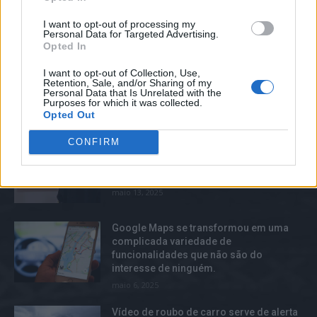
Vídeo de roubo de carro serve de alerta
I want to opt-out of processing my
Personal Data for Targeted Advertising.
para donos de Tesla sobre a
Opted In
possibilidade de ataques ainda ser uma
realidade.
I want to opt-out of Collection, Use,
março 10, 2025
Retention, Sale, and/or Sharing of my
Personal Data that Is Unrelated with the
Purposes for which it was collected.
Opted Out
TOP TRENDS
CONFIRM
Um retrato criado por inteligência
artificial é vendido em leilão por
$432,000.
maio 13, 2025
Google Maps se transformou em uma
complicada variedade de
funcionalidades que não são do
interesse de ninguém.
maio 6, 2025
Vídeo de roubo de carro serve de alerta