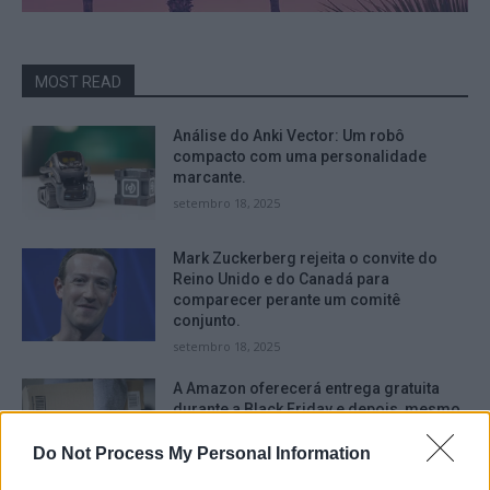
MOST READ
Análise do Anki Vector: Um robô
compacto com uma personalidade
marcante.
setembro 18, 2025
Mark Zuckerberg rejeita o convite do
Reino Unido e do Canadá para
comparecer perante um comitê
conjunto.
setembro 18, 2025
A Amazon oferecerá entrega gratuita
durante a Black Friday e depois, mesmo
para aqueles que não são assinantes do
serviço Prime.
Do Not Process My Personal Information
setembro 16, 2025