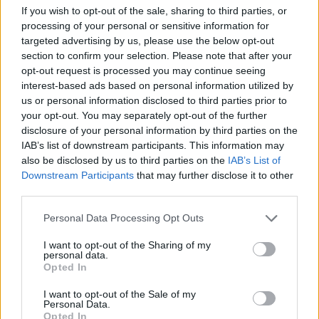
If you wish to opt-out of the sale, sharing to third parties, or
Facebook reconhece que não tomou
processing of your personal or sensitive information for
medidas adequadas para prevenir a
targeted advertising by us, please use the below opt-out
disseminação de conteúdo violento em
section to confirm your selection. Please note that after your
Myanmar.
opt-out request is processed you may continue seeing
setembro 15, 2025
interest-based ads based on personal information utilized by
us or personal information disclosed to third parties prior to
your opt-out. You may separately opt-out of the further
disclosure of your personal information by third parties on the
MELHORES DO DIA
IAB’s list of downstream participants. This information may
also be disclosed by us to third parties on the
IAB’s List of
Downstream Participants
that may further disclose it to other
Outra especulação indica que a sede
secundária da Amazon, conhecida
third parties.
como HQ2, possa ser estabelecida no
norte da Virgínia.
Personal Data Processing Opt Outs
agosto 14, 2025
I want to opt-out of the Sharing of my
personal data.
A empresa Apple já não possui um valor
Opted In
de mercado de 1 trilhão de dólares.
setembro 15, 2025
I want to opt-out of the Sale of my
Personal Data.
Opted In