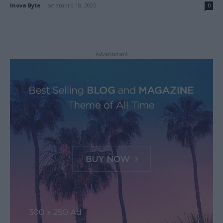
Inova Byte
-
setembro 18, 2025
0
- Advertisment -