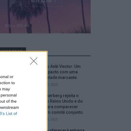
MOST READ
Análise do Anki Vector: Um
robô compacto com uma
sonal or
personalidade marcante.
ection to
setembro 18, 2025
ou may
 personal
Mark Zuckerberg rejeita o
out of the
convite do Reino Unido e do
Canadá para comparecer
 downstream
perante um comitê conjunto.
B’s List of
setembro 18, 2025
A Amazon oferecerá entrega