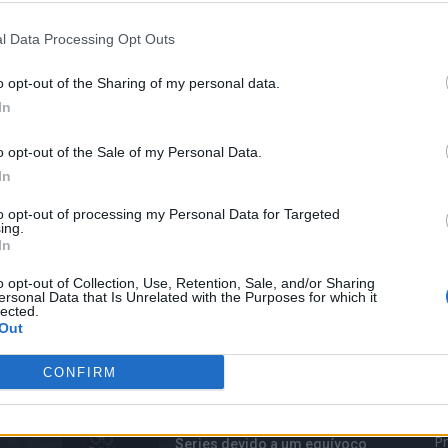
l Data Processing Opt Outs
o opt-out of the Sharing of my personal data.
In
o opt-out of the Sale of my Personal Data.
In
to opt-out of processing my Personal Data for Targeted
ing.
In
o opt-out of Collection, Use, Retention, Sale, and/or Sharing
ersonal Data that Is Unrelated with the Purposes for which it
lected.
Out
TOP TRENDS
M
CONFIRM
i
Boston Red Sox já foi
B
declarado vencedor do World
Pr
Series devido a um equívoco