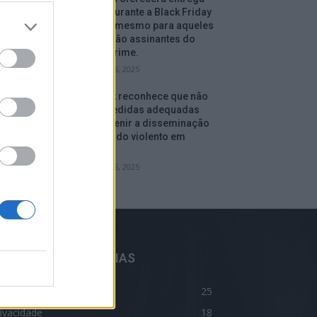
gratuita durante a Black Friday
e depois, mesmo para aqueles
que não são assinantes do
serviço Prime.
setembro 16, 2025
Facebook reconhece que não
tomou medidas adequadas
para prevenir a disseminação
de conteúdo violento em
Myanmar.
setembro 15, 2025
ELHORES CATEGORIAS
log
25
ivacidade
18