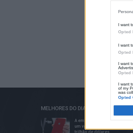
Persona
I want t
Opted 
I want t
Opted 
I want 
Advertis
Opted 
I want t
of my P
was col
Opted 
MELHORES DO DIA
A empresa Apple já não possu
um valor de mercado de 1
trilhão de dólares.