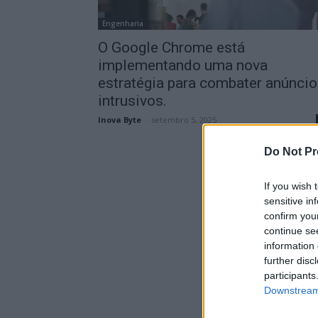
Engenharia
O Google Chrome está
implementando uma nova
estratégia para combater anúnci
intrusivos.
Inova Byte
-
setembro 5, 2025
Do Not Pr
If you wish 
sensitive in
confirm you
continue se
information 
further disc
participants
Downstream 