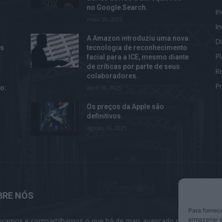
no Google Search.
I
maio 20, 2025
I
A Amazon introduziu uma nova
Di
os
tecnologia de reconhecimento
P
facial para a ICE, mesmo diante
de críticas por parte de seus
R
colaboradores.
Pr
o:
abril 19, 2025
Os preços da Apple são
definitivos.
agosto 16, 2025
BRE NÓS
S
Para fornec
armazenar e
oramos e compartilhamos o que há de mais avançado na