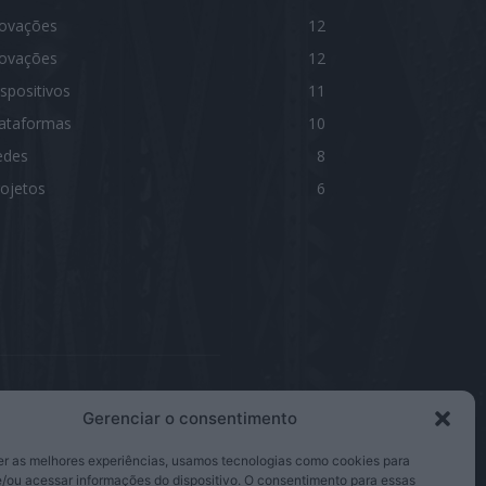
novações
12
novações
12
spositivos
11
lataformas
10
edes
8
ojetos
6
Gerenciar o consentimento
IGA-NOS
er as melhores experiências, usamos tecnologias como cookies para
/ou acessar informações do dispositivo. O consentimento para essas