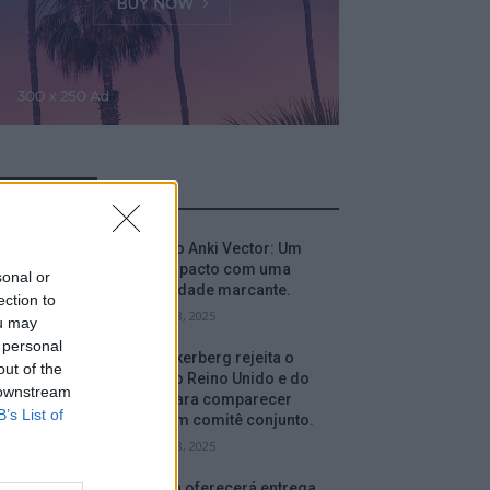
MOST READ
Análise do Anki Vector: Um
robô compacto com uma
sonal or
personalidade marcante.
ection to
setembro 18, 2025
ou may
 personal
Mark Zuckerberg rejeita o
out of the
convite do Reino Unido e do
 downstream
Canadá para comparecer
B’s List of
perante um comitê conjunto.
setembro 18, 2025
A Amazon oferecerá entrega