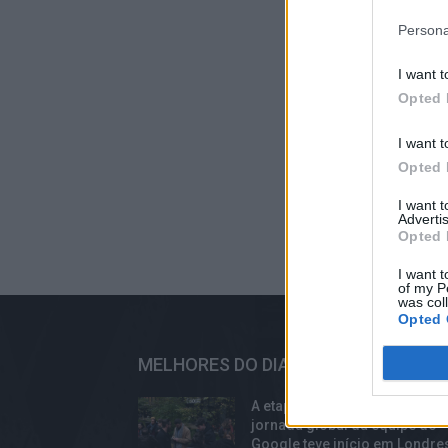
Persona
I want t
Opted 
I want t
Opted 
I want 
Advertis
Opted 
I want t
of my P
was col
Opted 
MELHORES DO DIA
A etapa europeia de uma
jornada global da equipe do
Google teve início em Londre