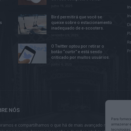
julho 19, 2025
I
I
Bird permitirá que você se
as
queixe sobre o estacionamento
Di
inadequado de e-scooters.
P
setembro 9, 2025
R
O Twitter optou por retirar o
Pr
botão “curtir” e está sendo
criticado por muitos usuários.
junho 6, 2025
BRE NÓS
S
Para fornec
armazenar e
oramos e compartilhamos o que há de mais avançado na
tecnologias