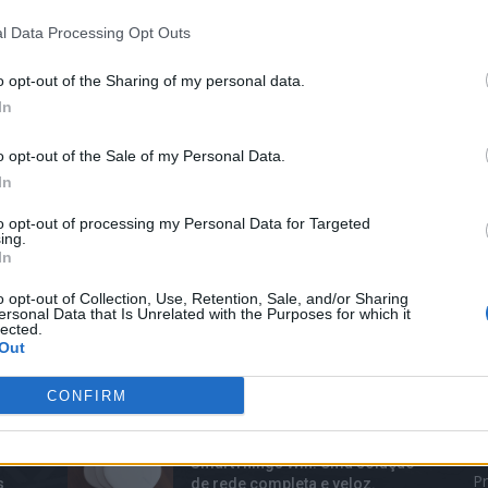
l Data Processing Opt Outs
o opt-out of the Sharing of my personal data.
In
o opt-out of the Sale of my Personal Data.
In
to opt-out of processing my Personal Data for Targeted
ing.
In
o opt-out of Collection, Use, Retention, Sale, and/or Sharing
ersonal Data that Is Unrelated with the Purposes for which it
lected.
Out
TOP TRENDS
M
CONFIRM
Análise do Samsung
B
SmartThings Wifi: Uma solução
Pr
s
de rede completa e veloz.