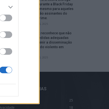
gratuita durante a Black Friday
e depois, mesmo para aqueles
que não são assinantes do
serviço Prime.
setembro 16, 2025
Facebook reconhece que não
tomou medidas adequadas
para prevenir a disseminação
de conteúdo violento em
Myanmar.
setembro 15, 2025
ELHORES CATEGORIAS
log
25
ivacidade
18