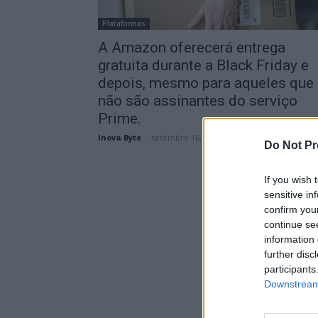
Plataformas
A Amazon oferecerá entrega
gratuita durante a Black Friday e
depois, mesmo para aqueles que
não são assinantes do serviço
Prime.
Inova Byte
-
setembro 16, 2025
Do Not Pr
If you wish 
sensitive in
confirm you
continue se
information 
further disc
participants
Downstream 