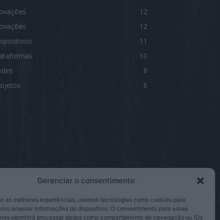
novações
12
novações
12
spositivos
11
lataformas
10
edes
8
ojetos
6
Gerenciar o consentimento
IGA-NOS
er as melhores experiências, usamos tecnologias como cookies para
/ou acessar informações do dispositivo. O consentimento para essas
 nos permitirá processar dados como comportamento de navegação ou IDs