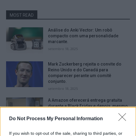
MOST READ
Análise do Anki Vector: Um robô
compacto com uma personalidade
marcante.
setembro 18, 2025
Mark Zuckerberg rejeita o convite do
Reino Unido e do Canadá para
comparecer perante um comitê
conjunto.
setembro 18, 2025
A Amazon oferecerá entrega gratuita
durante a Black Friday e depois, mesmo
para aqueles que não são assinantes do
serviço Prime.
Do Not Process My Personal Information
setembro 16, 2025
If you wish to opt-out of the sale, sharing to third parties, or