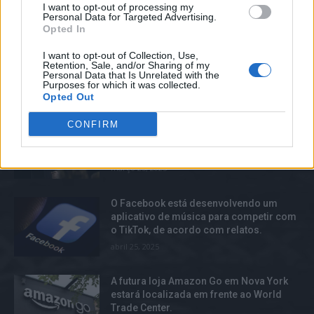
I want to opt-out of processing my
reconhecimento facial da Amazônia não
Personal Data for Targeted Advertising.
parece estar sendo bem avaliado pela
Opted In
polícia.
junho 26, 2025
I want to opt-out of Collection, Use,
Retention, Sale, and/or Sharing of my
Personal Data that Is Unrelated with the
Purposes for which it was collected.
TOP TRENDS
Opted Out
CONFIRM
O Twitter temporariamente suspendeu a
conta de Elon Musk, mas agora foi
restabelecida, felizmente.
março 25, 2025
O Facebook está desenvolvendo um
aplicativo de música para competir com
o TikTok, de acordo com relatos.
abril 25, 2025
A futura loja Amazon Go em Nova York
estará localizada em frente ao World
Trade Center.