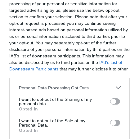
Facebook reconhece que não tomou
processing of your personal or sensitive information for
medidas adequadas para prevenir a
targeted advertising by us, please use the below opt-out
disseminação de conteúdo violento em
section to confirm your selection. Please note that after your
Myanmar.
opt-out request is processed you may continue seeing
setembro 15, 2025
interest-based ads based on personal information utilized by
us or personal information disclosed to third parties prior to
your opt-out. You may separately opt-out of the further
disclosure of your personal information by third parties on the
MELHORES DO DIA
IAB’s list of downstream participants. This information may
also be disclosed by us to third parties on the
IAB’s List of
Elon Musk reconhece que alguns de
Downstream Participants
that may further disclose it to other
seus tweets são excessivos e que é
third parties.
crucial que a Tesla não vá à falência.
Personal Data Processing Opt Outs
agosto 4, 2025
I want to opt-out of the Sharing of my
O Facebook necessita de mais usuários
personal data.
Opted In
para visualizar as Histórias em sua
plataforma principal.
I want to opt-out of the Sale of my
junho 15, 2025
Personal Data.
Opted In
O desempenho da tecnologia de