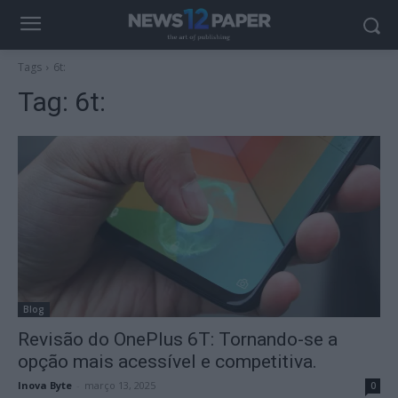
Tags
6t:
Tag:
6t:
Blog
Revisão do OnePlus 6T: Tornando-se a
opção mais acessível e competitiva.
Inova Byte
-
março 13, 2025
0