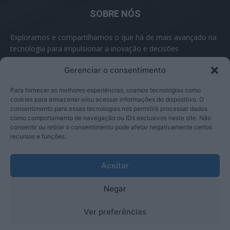
SOBRE NÓS
Exploramos e compartilhamos o que há de mais avançado na
tecnologia para impulsionar a inovação e decisões
inteligentes.
Gerenciar o consentimento
Contato:
contato@inovabyte.com
Para fornecer as melhores experiências, usamos tecnologias como
cookies para armazenar e/ou acessar informações do dispositivo. O
consentimento para essas tecnologias nos permitirá processar dados
como comportamento de navegação ou IDs exclusivos neste site. Não
SIGA-NOS
consentir ou retirar o consentimento pode afetar negativamente certos
recursos e funções.
Aceitar
Negar
© Inova Byte 2025
Ver preferências
Politica De Privacidade
Termos De Uso
Sobre Nós
Contato