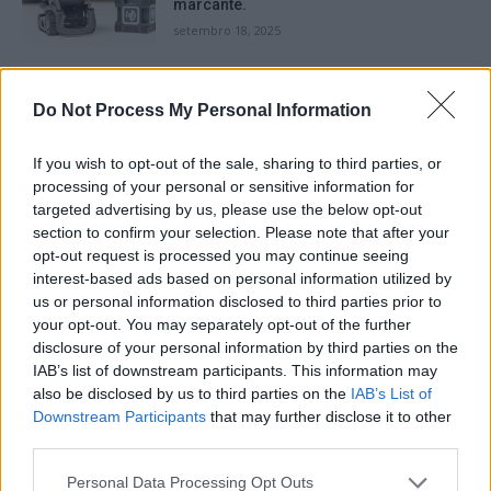
marcante.
setembro 18, 2025
Mark Zuckerberg rejeita o convite do
Reino Unido e do Canadá para
Do Not Process My Personal Information
comparecer perante um comitê
conjunto.
If you wish to opt-out of the sale, sharing to third parties, or
setembro 18, 2025
processing of your personal or sensitive information for
targeted advertising by us, please use the below opt-out
A Amazon oferecerá entrega gratuita
section to confirm your selection. Please note that after your
durante a Black Friday e depois, mesmo
opt-out request is processed you may continue seeing
para aqueles que não são assinantes do
interest-based ads based on personal information utilized by
serviço Prime.
us or personal information disclosed to third parties prior to
setembro 16, 2025
your opt-out. You may separately opt-out of the further
Facebook reconhece que não tomou
disclosure of your personal information by third parties on the
medidas adequadas para prevenir a
IAB’s list of downstream participants. This information may
disseminação de conteúdo violento em
also be disclosed by us to third parties on the
IAB’s List of
Myanmar.
Downstream Participants
that may further disclose it to other
setembro 15, 2025
third parties.
Personal Data Processing Opt Outs