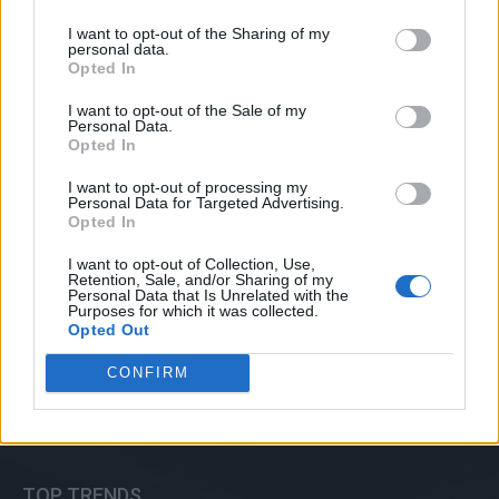
I want to opt-out of the Sharing of my
personal data.
MELHORES DO DIA
Opted In
Ligação do veículo Faraday elétrico. As
I want to opt-out of the Sale of my
perspectivas futuras são incertas.
Personal Data.
Opted In
junho 22, 2025
I want to opt-out of processing my
Personal Data for Targeted Advertising.
Opted In
Facebook fornecerá a você um prazo de
10 minutos para retirar essa mensagem
I want to opt-out of Collection, Use,
constrangedora.
Retention, Sale, and/or Sharing of my
setembro 5, 2025
Personal Data that Is Unrelated with the
Purposes for which it was collected.
Opted Out
Os jovens utilizam mais o Instagram do
que o Snapchat, de acordo com um
CONFIRM
relatório.
março 22, 2025
TOP TRENDS