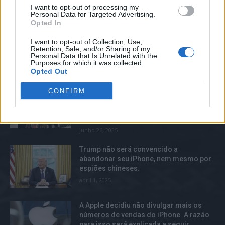
O Facebook suspende 115 contas por
I want to opt-out of processing my
“comportamento coordenado
Personal Data for Targeted Advertising.
inautêntico”.
Opted In
setembro 11, 2025
I want to opt-out of Collection, Use,
Retention, Sale, and/or Sharing of my
Personal Data that Is Unrelated with the
Purposes for which it was collected.
TOP TRENDS
Opted Out
O desempenho da tecnologia de
CONFIRM
reconhecimento facial da Amazônia não
parece estar sendo bem avaliado pela
polícia.
junho 26, 2025
Trump não será convencido a
abandonar seu iPhone, nem mesmo por
espiões chineses.
abril 1, 2025
A Apple decidiu não divulgar mais os
números de vendas do iPhone. A razão
para isso será explicada a seguir.