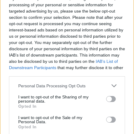
Facebook reconhece que não tomou
processing of your personal or sensitive information for
medidas adequadas para prevenir a
targeted advertising by us, please use the below opt-out
disseminação de conteúdo violento em
Myanmar.
section to confirm your selection. Please note that after your
opt-out request is processed you may continue seeing
setembro 15, 2025
interest-based ads based on personal information utilized by
us or personal information disclosed to third parties prior to
your opt-out. You may separately opt-out of the further
disclosure of your personal information by third parties on the
MELHORES DO DIA
IAB’s list of downstream participants. This information may
also be disclosed by us to third parties on the
IAB’s List of
O desmonte do iPhone XR revelou que
Downstream Participants
that may further disclose it to other
os reparos comuns são mais simples
third parties.
em comparação com a maioria dos
smartphones Android.
Personal Data Processing Opt Outs
maio 28, 2025
I want to opt-out of the Sharing of my
personal data.
A empresa Apple já não possui um valor
Opted In
de mercado de 1 trilhão de dólares.
setembro 15, 2025
I want to opt-out of the Sale of my
Personal Data.
Opted In